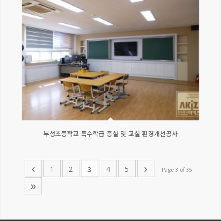
부성초등학교 특수학급 증설 및 교실 환경개선공사
‹
›
1
2
4
5
3
Page 3 of 35
»