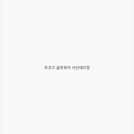
르꼬끄 골프웨어 서산대리점