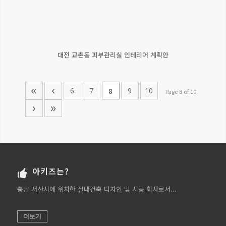
대전 교촌동 피부관리실 인테리어 계획안
«
‹
6
7
9
10
8
Page 8 of 10
›
»
아키즈는?
충남 서산시에 위치한 실내건축 디자인 및 시공 회사로서...
더보기