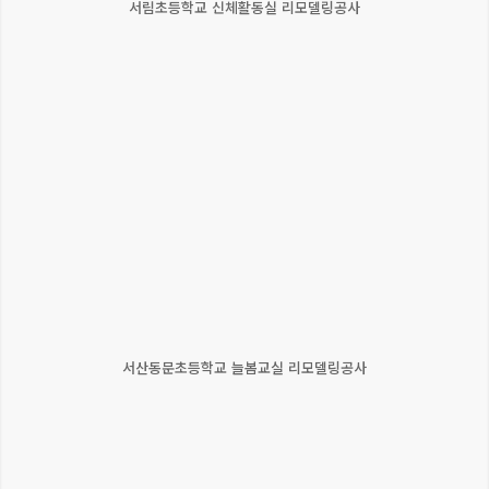
서림초등학교 신체활동실 리모델링공사
서산동문초등학교 늘봄교실 리모델링공사