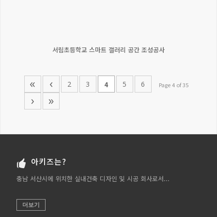
서림초등학교 스마트 갤러리 공간 조성공사
«
‹
2
3
5
6
4
Page 4 of 35
›
»
아키즈는?
충남 서산시에 위치한 실내건축 디자인 및 시공 회사로서...
더보기