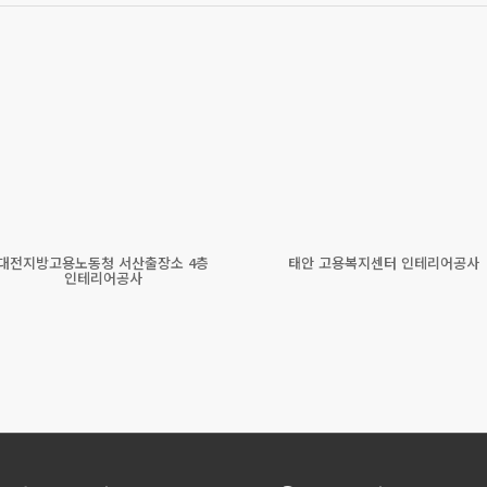
대전지방고용노동청 서산출장소 4층
태안 고용복지센터 인테리어공사
인테리어공사