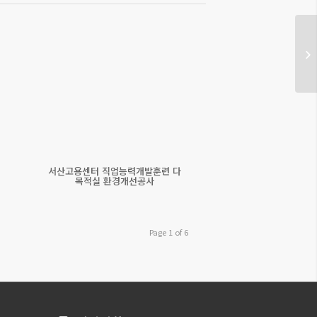
서산고용센터 직업능력개발훈련 다
목적실 환경개선공사
Page 1 of 6