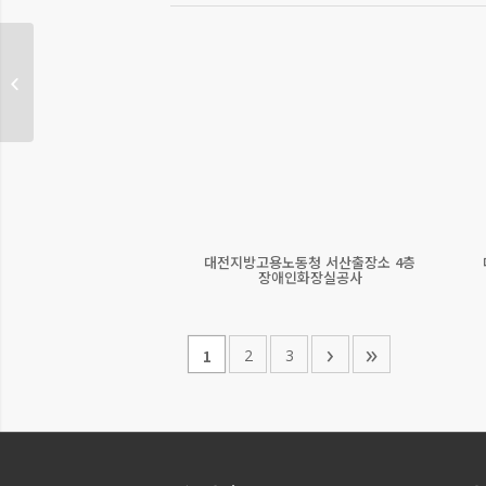
성연면사무소 민원실 환경
개선공사
대전지방고용노동청 서산출장소 4층
장애인화장실공사
›
»
2
3
1