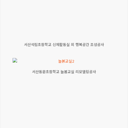
서산석림초등학교 신체활동실 외 행복공간 조성공사
서산동문초등학교 늘봄교실 리모델링공사