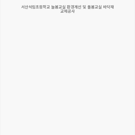
서산석림초등학교 늘봄교실 환경개선 및 돌봄교실 바닥재
교체공사