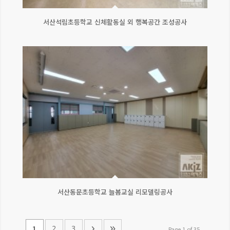
서산석림초등학교 신체활동실 외 행복공간 조성공사
서산동문초등학교 늘봄교실 리모델링공사
›
»
2
3
1
Page 1 of 35