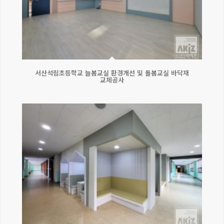
서산석림초등학교 늘봄교실 환경개선 및 돌봄교실 바닥재
교체공사