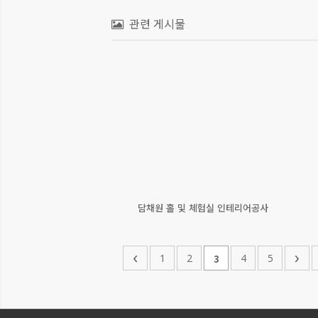
관련 게시물
담채원 홀 및 체험실 인테리어공사
‹
›
1
2
4
5
3