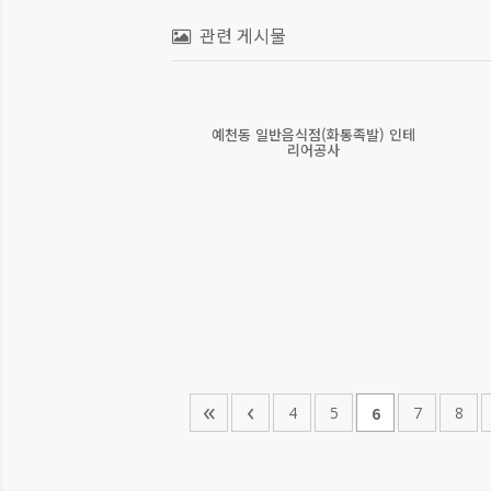
관련 게시물
예천동 일반음식점(화통족발) 인테
리어공사
«
‹
4
5
7
8
6