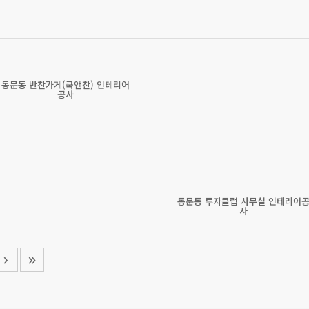
동문동 반찬가게(쿡앤찬) 인테리어
공사
동문동 투자클럽 사무실 인테리어
사
›
»