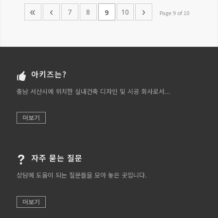
«
‹
›
7
8
10
9
Page 9 of 10
아키즈는?
충남 서산시에 위치한 실내건축 디자인 및 시공 회사로서...
더보기
자주 묻는 질문
상담에 도움이 되는 질문들을 모아 놓은 곳입니다.
더보기