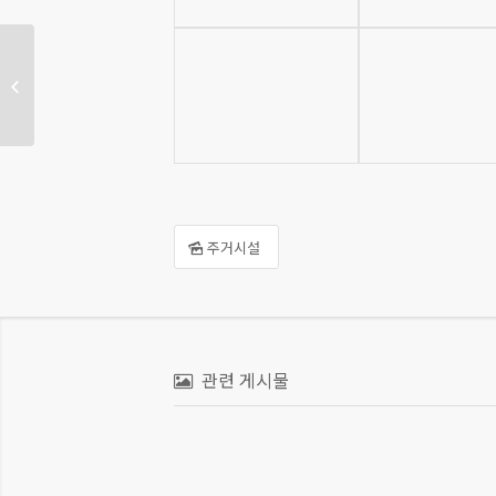
르꼬끄 골프웨어 서산점
인테리어공사
주거시설
관련 게시물