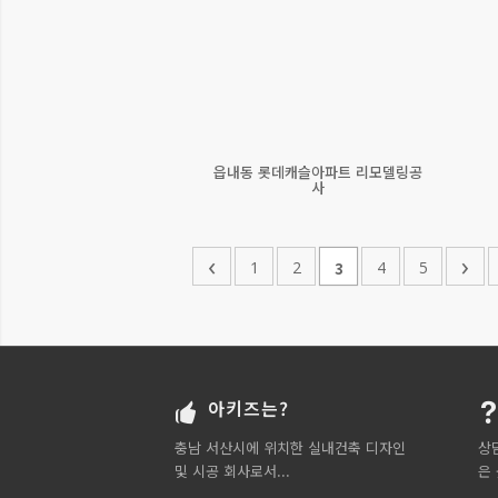
읍내동 롯데캐슬아파트 리모델링공
사
‹
›
1
2
4
5
3
아키즈는?
충남 서산시에 위치한 실내건축 디자인
상
및 시공 회사로서...
은