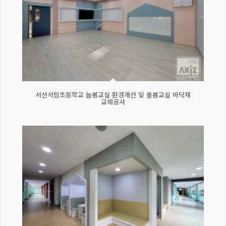
서산석림초등학교 늘봄교실 환경개선 및 돌봄교실 바닥재
교체공사