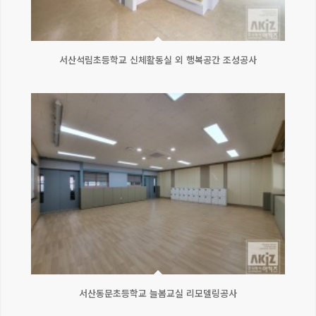
서산석림초등학교 신체활동실 외 행복공간 조성공사
서산동문초등학교 늘봄교실 리모델링공사