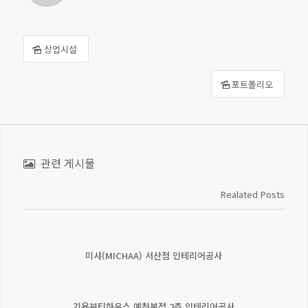
상업시설
포트폴리오
관련 게시물
Realated Posts
미샤(MICHAA) 서산점 인테리어공사
기욤뷰티하우스 예천본점 2층 인테리어공사